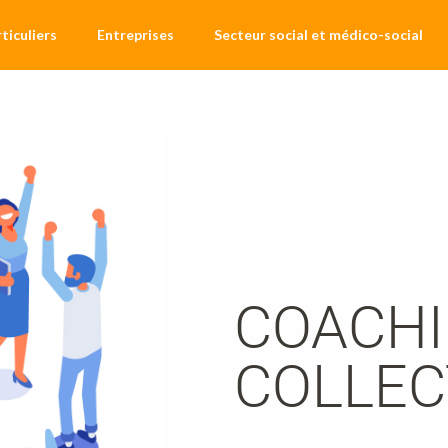
ticuliers
Entreprises
Secteur social et médico-social
COACH
COLLEC