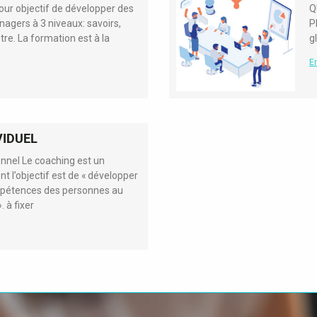
ur objectif de développer des
Q
gers à 3 niveaux: savoirs,
P
être. La formation est à la
g
En
VIDUEL
nnel Le coaching est un
l’objectif est de « développer
ompétences des personnes au
. à fixer