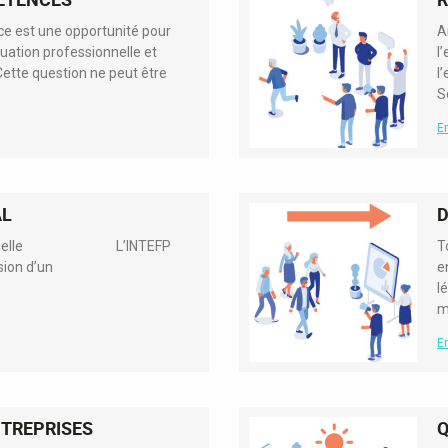
ce est une opportunité pour
A
ituation professionnelle et
l
 Cette question ne peut être
l
S
En
AL
inistérielle L’INTEFP
T
sion d’un
e
l
m
En
TREPRISES
Q