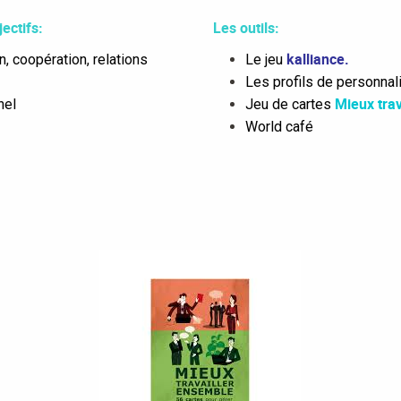
jectifs:
Les outils:
kalliance.
, coopération, relations
Le jeu
Les profils de personnal
Mieux tra
nel
Jeu de cartes
World café