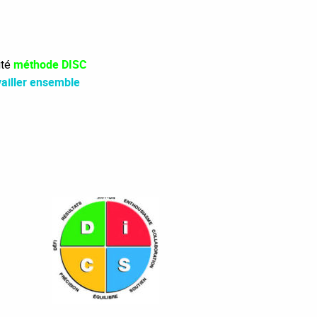
méthode DISC
ité
vailler ensemble